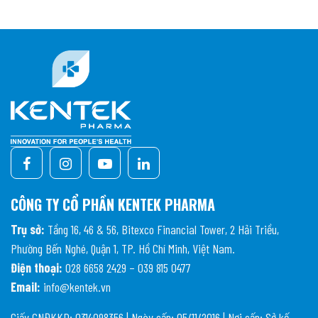
CÔNG TY CỔ PHẦN KENTEK PHARMA
Trụ sở:
Tầng 16, 46 & 56, Bitexco Financial Tower, 2 Hải Triều,
Phường Bến Nghé, Quận 1, TP. Hồ Chí Minh, Việt Nam.
Điện thoại:
028 6658 2429 – 039 815 0477
Email:
info@kentek.vn
Giấy CNĐKKD: 0314098356 | Ngày cấp: 05/11/2016 | Nơi cấp: Sở kế