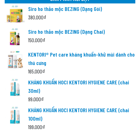
Siro ho thảo mộc BEZING (Dạng Gói)
380.000
₫
Siro ho thảo mộc BEZING (Dạng Chai)
150.000
₫
KENTORI® Pet care kháng khuẩn-khử mùi dành cho
thú cưng
165.000
₫
KHÁNG KHUẨN HOCl KENTORI HYGIENE CARE (chai
30ml)
99.000
₫
KHÁNG KHUẨN HOCl KENTORI HYGIENE CARE (chai
100ml)
199.000
₫