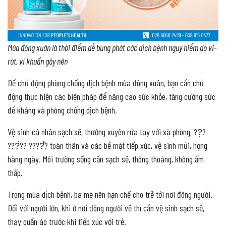
Mùa đông xuân là thời điểm dễ bùng phát các dịch bệnh nguy hiểm do vi-
rút, vi khuẩn gây nên
Để chủ động phòng chống dịch bệnh mùa đông xuân, bạn cần chủ
động thực hiện các biện pháp để nâng cao sức khỏe, tăng cường sức
đề kháng và phòng chống dịch bệnh.
Vệ sinh cá nhân sạch sẽ, thường xuyên rửa tay với xà phòng, ??̣?
???́?? ????̂̉? toàn thân và các bề mặt tiếp xúc, vệ sinh mũi, họng
hàng ngày. Môi trường sống cần sạch sẽ, thông thoáng, không ẩm
thấp.
Trong mùa dịch bệnh, ba mẹ nên hạn chế cho trẻ tới nơi đông người.
Đối với người lớn, khi ở nơi đông người về thì cần vệ sinh sạch sẽ,
thay quần áo trước khi tiếp xúc với trẻ.