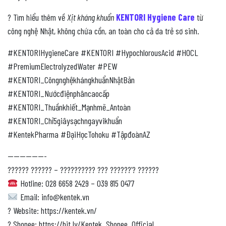
? Tìm hiểu thêm về
Xịt kháng khuẩn
KENTORI Hygiene Care
từ
công nghệ Nhật, không chứa cồn, an toàn cho cả da trẻ sơ sinh.
#KENTORIHygieneCare #KENTORI #HypochlorousAcid #HOCL
#PremiumElectrolyzedWater #PEW
#KENTORI_CôngnghệkhángkhuẩnNhậtBản
#KENTORI_Nướcđiệnphâncaocấp
#KENTORI_Thuầnkhiết_Mạnhmẽ_Antoàn
#KENTORI_Chỉ5giâysạchngayvikhuẩn
#KentekPharma #ĐạiHọcTohoku #TậpđoànAZ
——————-
?????? ?????? – ?????????? ??? ??????’? ??????
Hotline: 028 6658 2429 – 039 815 0477
Email: info@kentek.vn
? Website: https://kentek.vn/
? ️Shopee: https://bit.ly/Kentek_Shopee_Official