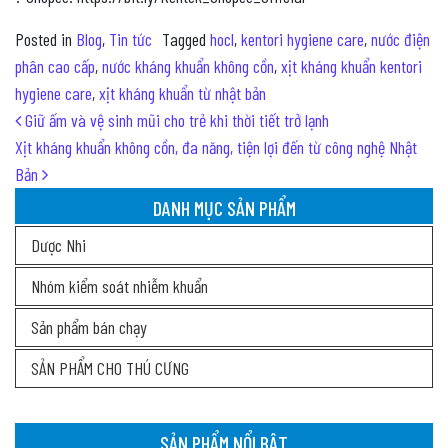
Posted in
Blog
,
Tin tức
Tagged
hocl
,
kentori hygiene care
,
nước điện
phân cao cấp
,
nước kháng khuẩn không cồn
,
xịt kháng khuẩn kentori
hygiene care
,
xịt kháng khuẩn từ nhật bản
Post navigation
Giữ ấm và vệ sinh mũi cho trẻ khi thời tiết trở lạnh
Xịt kháng khuẩn không cồn, đa năng, tiện lợi đến từ công nghệ Nhật
Bản
DANH MỤC SẢN PHẨM
Dược Nhi
Nhóm kiểm soát nhiễm khuẩn
Sản phẩm bán chạy
SẢN PHẨM CHO THÚ CƯNG
SẢN PHẨM NỔI BẬT