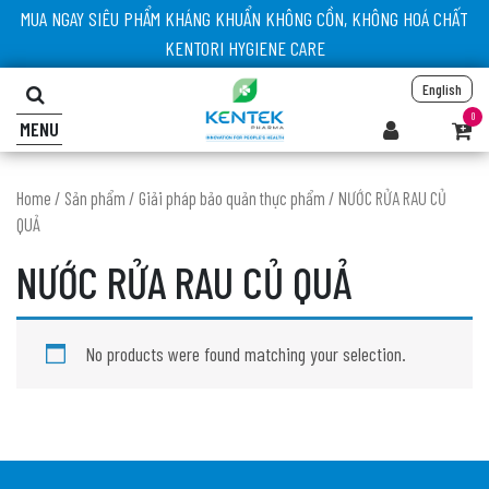
MUA NGAY SIÊU PHẨM KHÁNG KHUẨN KHÔNG CỒN, KHÔNG HOÁ CHẤT
KENTORI HYGIENE CARE
English
0
MENU
Home
/
Sản phẩm
/
Giải pháp bảo quản thực phẩm
/ NƯỚC RỬA RAU CỦ
QUẢ
NƯỚC RỬA RAU CỦ QUẢ
No products were found matching your selection.