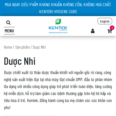
MUA NGAY SIÊU PHẨM KHÁNG KHUẨN KHÔNG CỒN, KHÔNG HOÁ CHẤT
KENTORI HYGIENE CARE
English
0
MENU
Home
/
Sản phẩm
/ Dược Nhi
Dược Nhi
Được chiết xuất từ thảo dược thuần khiết với nguồn gốc rõ ràng, công
nghệ sản xuất hiện đại tại nhà máy đạt chuẩn GMP, đầu tư phân nhóm
đa dạng với nhiều công dụng giúp trẻ phát triển toàn diện, tăng cường
hệ miễn dịch, hỗ trợ làm giảm các bệnh thường gặp trên hệ hô hấp và
tiêu hóa ở trẻ. Kentek, đồng hành cùng ba mẹ chăm sóc sức khỏe con
yêu!