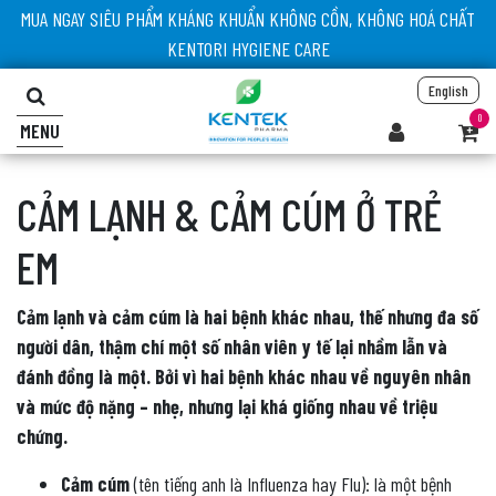
MUA NGAY SIÊU PHẨM KHÁNG KHUẨN KHÔNG CỒN, KHÔNG HOÁ CHẤT
KENTORI HYGIENE CARE
English
0
MENU
CẢM LẠNH & CẢM CÚM Ở TRẺ
EM
Cảm lạnh và cảm cúm là hai bệnh khác nhau, thế nhưng đa số
người dân, thậm chí một số nhân viên y tế lại nhầm lẫn và
đánh đồng là một. Bởi vì hai bệnh khác nhau về nguyên nhân
và mức độ nặng – nhẹ, nhưng lại khá giống nhau về triệu
chứng.
Cảm cúm
(tên tiếng anh là Influenza hay Flu): là một bệnh