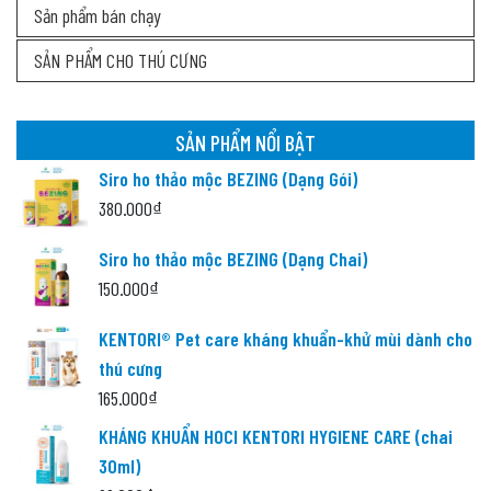
Sản phẩm bán chạy
SẢN PHẨM CHO THÚ CƯNG
SẢN PHẨM NỔI BẬT
Siro ho thảo mộc BEZING (Dạng Gói)
380.000
₫
Siro ho thảo mộc BEZING (Dạng Chai)
150.000
₫
KENTORI® Pet care kháng khuẩn-khử mùi dành cho
thú cưng
165.000
₫
KHÁNG KHUẨN HOCl KENTORI HYGIENE CARE (chai
30ml)