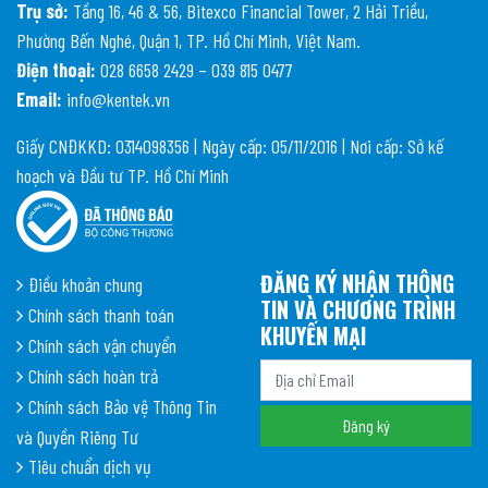
Trụ sở:
Tầng 16, 46 & 56, Bitexco Financial Tower, 2 Hải Triều,
Phường Bến Nghé, Quận 1, TP. Hồ Chí Minh, Việt Nam.
Điện thoại:
028 6658 2429 – 039 815 0477
Email:
info@kentek.vn
Giấy CNĐKKD: 0314098356 | Ngày cấp: 05/11/2016 | Nơi cấp: Sở kế
hoạch và Đầu tư TP. Hồ Chí Minh
ĐĂNG KÝ NHẬN THÔNG
Điều khoản chung
TIN VÀ CHƯƠNG TRÌNH
Chính sách thanh toán
KHUYẾN MẠI
Chính sách vận chuyển
Chính sách hoàn trả
Chính sách Bảo vệ Thông Tin
và Quyền Riêng Tư
Tiêu chuẩn dịch vụ