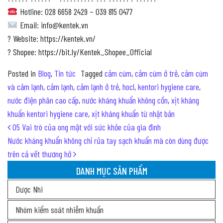
Hotline: 028 6658 2429 – 039 815 0477
Email: info@kentek.vn
? Website: https://kentek.vn/
? ️Shopee: https://bit.ly/Kentek_Shopee_Official
Posted in
Blog
,
Tin tức
Tagged
cảm cúm
,
cảm cúm ở trẻ
,
cảm cúm
và cảm lạnh
,
cảm lạnh
,
cảm lạnh ở trẻ
,
hocl
,
kentori hygiene care
,
nước điện phân cao cấp
,
nước kháng khuẩn không cồn
,
xịt kháng
khuẩn kentori hygiene care
,
xịt kháng khuẩn từ nhật bản
Post navigation
05 Vai trò của ong mật với sức khỏe của gia đình
Nước kháng khuẩn không chỉ rửa tay sạch khuẩn mà còn dùng được
trên cả vết thương hở
DANH MỤC SẢN PHẨM
Dược Nhi
Nhóm kiểm soát nhiễm khuẩn