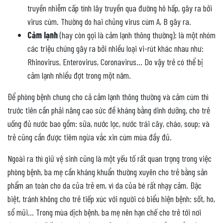
truyền nhiễm cấp tính lây truyền qua đường hô hấp, gây ra bởi
virus cúm. Thường do hai chủng virus cúm A, B gây ra.
Cảm lạnh
(hay còn gọi là cảm lạnh thông thường): là một nhóm
các triệu chứng gây ra bởi nhiều loại vi-rút khác nhau như:
Rhinovirus, Enterovirus, Coronavirus… Do vậy trẻ có thể bị
cảm lạnh nhiều đợt trong một năm.
Để phòng bệnh chung cho cả cảm lạnh thông thường và cảm cúm thì
trước tiên cần phải nâng cao sức đề kháng bằng dinh dưỡng, cho trẻ
uống đủ nước bao gồm: sữa, nước lọc, nước trái cây, cháo, soup; và
trẻ cũng cần được tiêm ngừa vắc xin cúm mùa đầy đủ.
Ngoài ra thì giữ vệ sinh cũng là một yếu tố rất quan trọng trong việc
phòng bệnh, ba mẹ cần kháng khuẩn thường xuyên cho trẻ bằng sản
phẩm an toàn cho da của trẻ em, vì da của bé rất nhạy cảm. Đặc
biệt, tránh không cho trẻ tiếp xúc với người có biểu hiện bệnh: sốt, ho,
sổ mũi… Trong mùa dịch bệnh, ba mẹ nên hạn chế cho trẻ tới nơi