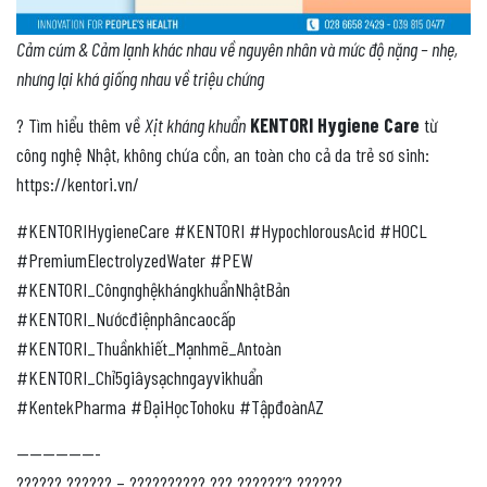
Cảm cúm & Cảm lạnh khác nhau về nguyên nhân và mức độ nặng – nhẹ,
nhưng lại khá giống nhau về triệu chứng
? Tìm hiểu thêm về
Xịt kháng khuẩn
KENTORI Hygiene Care
từ
công nghệ Nhật, không chứa cồn, an toàn cho cả da trẻ sơ sinh:
https://kentori.vn/
#KENTORIHygieneCare #KENTORI #HypochlorousAcid #HOCL
#PremiumElectrolyzedWater #PEW
#KENTORI_CôngnghệkhángkhuẩnNhậtBản
#KENTORI_Nướcđiệnphâncaocấp
#KENTORI_Thuầnkhiết_Mạnhmẽ_Antoàn
#KENTORI_Chỉ5giâysạchngayvikhuẩn
#KentekPharma #ĐạiHọcTohoku #TậpđoànAZ
——————-
?????? ?????? – ?????????? ??? ??????’? ??????