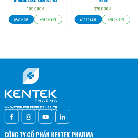
HYGIENE CARE (CHAI 100ML)
TRẺ EM
199.000
₫
270.000
₫
READ MORE
ADD TO CART
XEM CHI TIẾT
XEM CHI TIẾT
CÔNG TY CỔ PHẦN KENTEK PHARMA