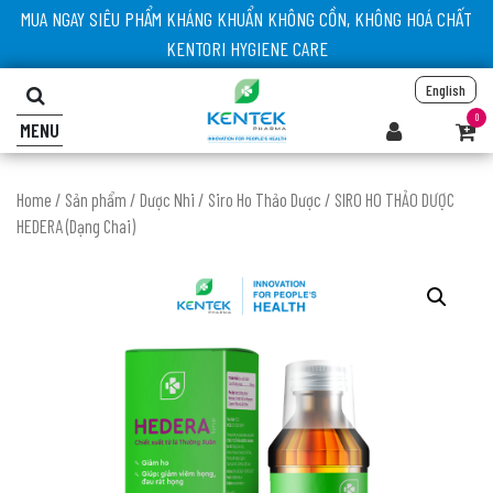
MUA NGAY SIÊU PHẨM KHÁNG KHUẨN KHÔNG CỒN, KHÔNG HOÁ CHẤT
KENTORI HYGIENE CARE
English
0
MENU
Home
/
Sản phẩm
/
Dược Nhi
/
Siro Ho Thảo Dược
/ SIRO HO THẢO DƯỢC
HEDERA (Dạng Chai)