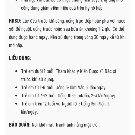
công dụng giảm viêm hiệu quả trên hệ hô hấp.
HDSD
: Lắc đều trước khi dùng, uống trực tiếp hoặc pha với nước
sôi để nguội, uống trước hoặc sau bữa ăn khoảng 1-2 giờ. Có thể
dùng được hàng ngày. Nên sử dụng trong vòng 30 ngày kể từ khi
mở nắp.
LIỀU DÙNG
:
Trẻ em dưới 1 tuổi: Tham khảo ý kiến Dược sĩ, Bác sĩ
trước khi sử dụng;
Trẻ em từ 1-6 tuổi: Uống 5-10ml/lần, 2 lần/ngày;
Trẻ em từ 7-12 tuổi: Uống 10-15 ml/lần, 2-3 lần/ngày;
Trẻ em trên 12 tuổi và Người lớn: Uống 15ml/lần, 3
lần/ngày.
BẢO QUẢN
: Nơi khô mát, tránh ánh nắng mặt trời.