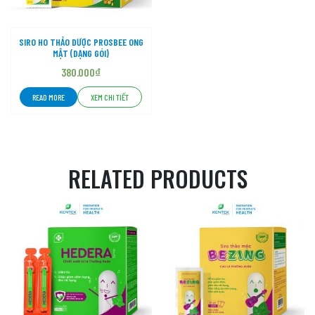
SIRO HO THẢO DƯỢC PROSBEE ONG
MẬT (DẠNG GÓI)
380.000
₫
READ MORE
XEM CHI TIẾT
RELATED PRODUCTS