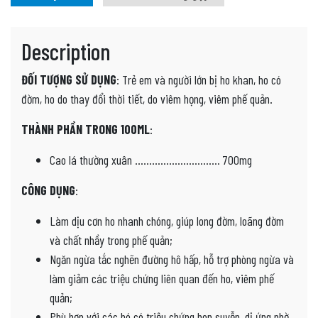
Description
ĐỐI TƯỢNG SỬ DỤNG
: Trẻ em và người lớn bị ho khan, ho có
đờm, ho do thay đổi thời tiết, do viêm họng, viêm phế quản.
THÀNH PHẦN TRONG 100ML
:
Cao lá thường xuân ………………………… 700mg
CÔNG DỤNG
:
Làm dịu cơn ho nhanh chóng, giúp long đờm, loãng đờm
và chất nhầy trong phế quản;
Ngăn ngừa tắc nghẽn đường hô hấp, hỗ trợ phòng ngừa và
làm giảm các triệu chứng liên quan đến ho, viêm phế
quản;
Phù hợp với các bé có triệu chứng hen suyễn, dị ứng nhờ