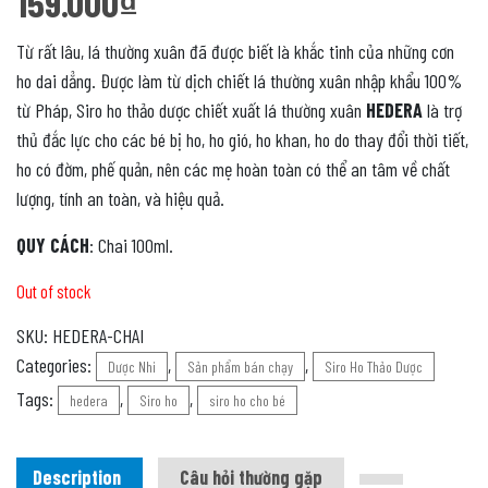
159.000
₫
Từ rất lâu, lá thường xuân đã được biết là khắc tinh của những cơn
ho dai dẳng. Được làm từ dịch chiết lá thường xuân nhập khẩu 100%
từ Pháp, Siro ho thảo dược chiết xuất lá thường xuân
HEDERA
là trợ
thủ đắc lực cho các bé bị ho, ho gió, ho khan, ho do thay đổi thời tiết,
ho có đờm, phế quản, nên các mẹ hoàn toàn có thể an tâm về chất
lượng, tính an toàn, và hiệu quả.
QUY CÁCH
: Chai 100ml.
Out of stock
SKU:
HEDERA-CHAI
Categories:
,
,
Dược Nhi
Sản phẩm bán chạy
Siro Ho Thảo Dược
Tags:
,
,
hedera
Siro ho
siro ho cho bé
Description
Câu hỏi thường gặp