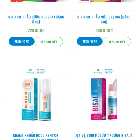
SIRO HO THẢO DƯỢC HEDERA (DẠNG
SIRO HO THẢO MỘC BEZING (DẠNG
ỐNG)
GÓI)
228.000
₫
380.000
₫
READ MORE
READ MORE
XEM CHI TIẾT
XEM CHI TIẾT
KHÁNG KHUẨN HOCL KENTORI
XỊT VỆ SINH MŨI ƯU TRƯƠNG BISALT