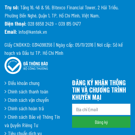
Trụ sở:
Tầng 16, 46 & 56, Bitexco Financial Tower, 2 Hải Triều,
Phường Bến Nghé, Quận 1, TP. Hồ Chí Minh, Việt Nam.
Điện thoại:
028 6658 2429 – 039 815 0477
Email:
info@kentek.vn
Giấy CNĐKKD: 0314098356 | Ngày cấp: 05/11/2016 | Nơi cấp: Sở kế
hoạch và Đầu tư TP. Hồ Chí Minh
ĐĂNG KÝ NHẬN THÔNG
Điều khoản chung
TIN VÀ CHƯƠNG TRÌNH
Chính sách thanh toán
KHUYẾN MẠI
Chính sách vận chuyển
Chính sách hoàn trả
Chính sách Bảo vệ Thông Tin
và Quyền Riêng Tư
Tiêu chuẩn dịch vụ