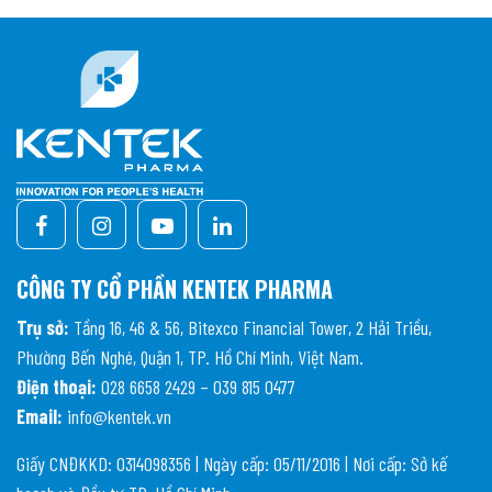
CÔNG TY CỔ PHẦN KENTEK PHARMA
Trụ sở:
Tầng 16, 46 & 56, Bitexco Financial Tower, 2 Hải Triều,
Phường Bến Nghé, Quận 1, TP. Hồ Chí Minh, Việt Nam.
Điện thoại:
028 6658 2429 – 039 815 0477
Email:
info@kentek.vn
Giấy CNĐKKD: 0314098356 | Ngày cấp: 05/11/2016 | Nơi cấp: Sở kế