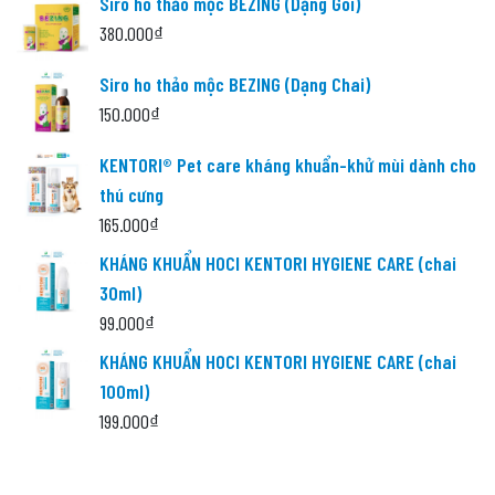
Siro ho thảo mộc BEZING (Dạng Gói)
380.000
₫
Siro ho thảo mộc BEZING (Dạng Chai)
150.000
₫
KENTORI® Pet care kháng khuẩn-khử mùi dành cho
thú cưng
165.000
₫
KHÁNG KHUẨN HOCl KENTORI HYGIENE CARE (chai
30ml)
99.000
₫
KHÁNG KHUẨN HOCl KENTORI HYGIENE CARE (chai
100ml)
199.000
₫