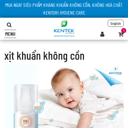
MUA NGAY SIÊU PHẨM KHÁNG KHUẨN KHÔNG CỒN, KHÔNG HOÁ CHẤT
KENTORI HYGIENE CARE
English
0
MENU
xịt khuẩn không cồn