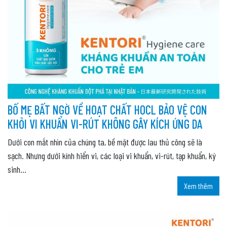
BỐ MẸ BẤT NGỜ VỀ HOẠT CHẤT HOCL BẢO VỆ CON
KHỎI VI KHUẨN VI-RÚT KHÔNG GÂY KÍCH ỨNG DA
Dưới con mắt nhìn của chúng ta, bề mặt được lau thủ công sẽ là
sạch. Nhưng dưới kính hiển vi, các loại vi khuẩn, vi-rút, tạp khuẩn, ký
sinh...
Xem thêm