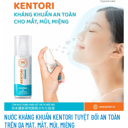
NƯỚC KHÁNG KHUẨN KENTORI TUYỆT ĐỐI AN TOÀN
TRÊN DA MẶT, MẮT, MŨI, MIỆNG