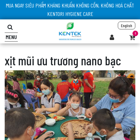
MUA NGAY SIÊU PHẨM KHÁNG KHUẨN KHÔNG CỒN, KHÔNG HOÁ CHẤT
KENTORI HYGIENE CARE
English
0
MENU
xịt mũi ưu trương nano bạc