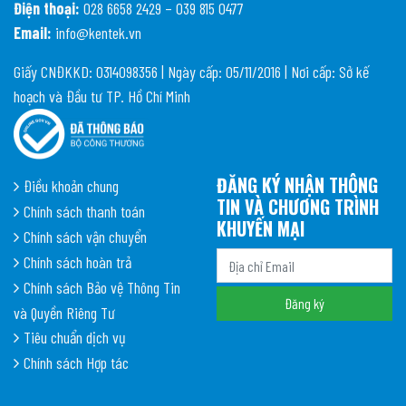
Điện thoại:
028 6658 2429 – 039 815 0477
Email:
info@kentek.vn
Giấy CNĐKKD: 0314098356 | Ngày cấp: 05/11/2016 | Nơi cấp: Sở kế
hoạch và Đầu tư TP. Hồ Chí Minh
ĐĂNG KÝ NHẬN THÔNG
Điều khoản chung
TIN VÀ CHƯƠNG TRÌNH
Chính sách thanh toán
KHUYẾN MẠI
Chính sách vận chuyển
Chính sách hoàn trả
Chính sách Bảo vệ Thông Tin
và Quyền Riêng Tư
Tiêu chuẩn dịch vụ
Chính sách Hợp tác