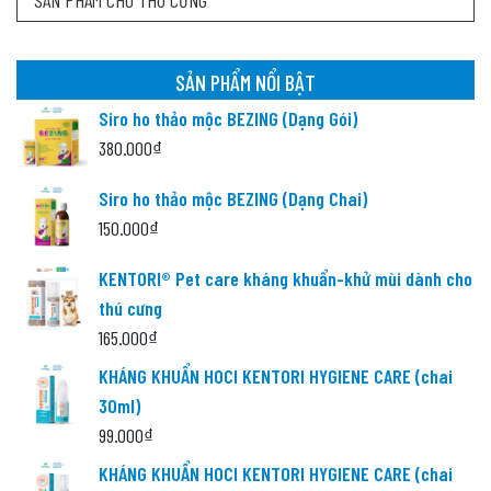
SẢN PHẨM NỔI BẬT
Siro ho thảo mộc BEZING (Dạng Gói)
380.000
₫
Siro ho thảo mộc BEZING (Dạng Chai)
150.000
₫
KENTORI® Pet care kháng khuẩn-khử mùi dành cho
thú cưng
165.000
₫
KHÁNG KHUẨN HOCl KENTORI HYGIENE CARE (chai
30ml)
99.000
₫
KHÁNG KHUẨN HOCl KENTORI HYGIENE CARE (chai